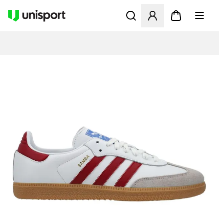
Åbner en Modal til at logge 