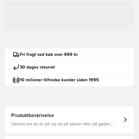
Fri fragt ved køb over 699 kr
30 dages returret
10 milioner tilfredse kunder siden 1995
Produktbeskrivelse
Uanset om du er på vej ud på banen eller på gaden,
holder adidas Samba OG-skoene din stil på plads. Deres
ikoniske tyggegummisål og ruskindsaccenter har drevet