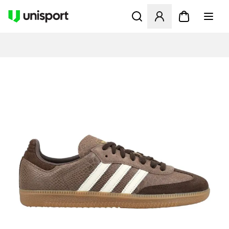
Åbner en Modal til at logge 