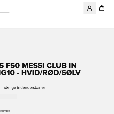
Åbner en Modal ti
S F50 MESSI CLUB IN
IG10 - HVID/RØD/SØLV
lmindelige indendørsbaner
FARVER