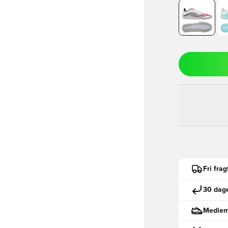
Fri fra
30 dage
Medlemm