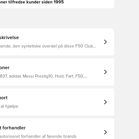
oner tilfredse kunder siden 1995
krivelse
tende, den syntetiske overdel på disse F50 Club
o har en let tunge for ekstra komfort Består af
enbrugsmateriale, hvilket er et yderligere skridt
ere fremtid Med et klassisk adaptivt
ke-markerende“
ioner
lket gør den velegnet til brug på jævne, flade
er, lavet af træ eller syntetisk materiale.
37, adidas Messi Prestig10, Hvid, Fart, F50,
den sok, adidas, Mænd, Kvinder, Børn, Club, Basic,
C), Indendørssko
ort
 at hjælpe
t forhandler
autoriseret forhandler af førende brands