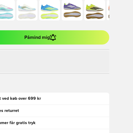
Påmind mig
gt ved køb over 699 kr
s returret
er får gratis tryk