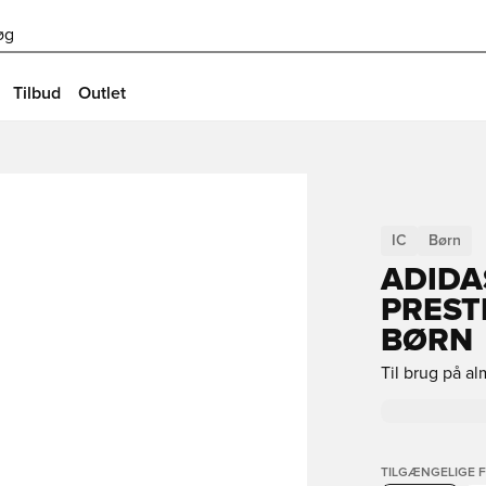
øg
Tilbud
Outlet
IC
Børn
ADIDA
PREST
BØRN
Til brug på a
TILGÆNGELIGE 