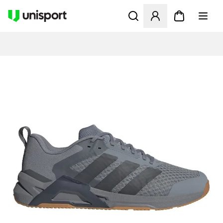
Åbner en Modal til at logge 