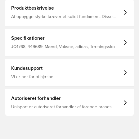
Produktbeskrivelse
At opbygge styrke kræver et solidt fundament. Disse
adidas-træningssko hjælper dig med at holde
jordforbindelsen, når du løfter tungt. Den brede pasform
og stabile mellemsål giver en sikker base for løft. Et
Torsion-system med TPU-mellemfod giver støtte til
Specifikationer
dynamiske bevægelser. Mesh-overdelen holder dine
fødder afkølede og veltilpasse, når du gennemfører dine
JQ1768, 449689, Mænd, Voksne, adidas, Træningssko
løft. Bred pasform Snørelukning Tekstiloverdel Tekstilfor
REPETITOR-mellemsål Ydersål i gummi
Kundesupport
Vi er her for at hjælpe
Autoriseret forhandler
Unisport er autoriseret forhandler af førende brands