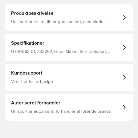
Produktbeskrivelse
Unisport hue i tæt fit for god komfort, med bløde
materialer på indersiden Materialet tillader at huen
fremkommer elastisk, og tilpasser sig efter hovedets form
og størrelse Fremstillet i 92% polyester og 8% spandex
Specifikationer
U700063-01, 333262, Huer, Mænd, Sort, Unisport,
Voksne
Kundesupport
Vi er her for at hjælpe
Autoriseret forhandler
Unisport er autoriseret forhandler af førende brands