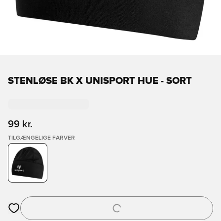
STENLØSE BK X UNISPORT HUE - SORT
99 kr.
TILGÆNGELIGE FARVER
Åbner en Modal til at logge ind eller tilmelde dig som medlem