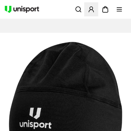
Åbner en Modal til at logge 