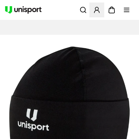
Åbner en Modal til at logge 