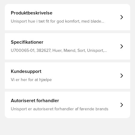
Produktbeskrivelse
Unisport hue i tæt fit for god komfort, med bløde
materialer på indersiden Materialet tillader at huen
fremkommer elastisk, og tilpasser sig efter hovedets form
og størrelse Fremstillet i 92% polyester og 8% spandex
Specifikationer
U700065-01, 382627, Huer, Mænd, Sort, Unisport,
Voksne
Kundesupport
Vi er her for at hjælpe
Autoriseret forhandler
Unisport er autoriseret forhandler af førende brands