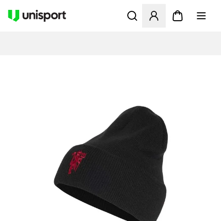
Åbner en Modal til at logge 