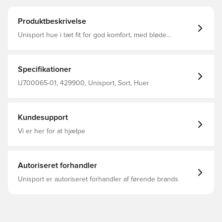
Produktbeskrivelse
Unisport hue i tæt fit for god komfort, med bløde
materialer på indersiden Materialet tillader at huen
fremkommer elastisk, og tilpasser sig efter hovedets form
og størrelse Fremstillet i 92% polyester og 8% spandex
Specifikationer
U700065-01, 429900, Unisport, Sort, Huer
Kundesupport
Vi er her for at hjælpe
Autoriseret forhandler
Unisport er autoriseret forhandler af førende brands