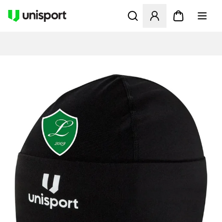
Åbner en Modal til at logge 