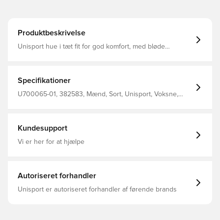
Produktbeskrivelse
Unisport hue i tæt fit for god komfort, med bløde
materialer på indersiden Materialet tillader at huen
fremkommer elastisk, og tilpasser sig efter hovedets form
og størrelse Fremstillet i 92% polyester og 8% spandex
Specifikationer
U700065-01, 382583, Mænd, Sort, Unisport, Voksne,
Huer
Kundesupport
Vi er her for at hjælpe
Autoriseret forhandler
Unisport er autoriseret forhandler af førende brands