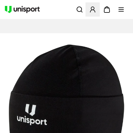
Åbner en Modal til at logge 