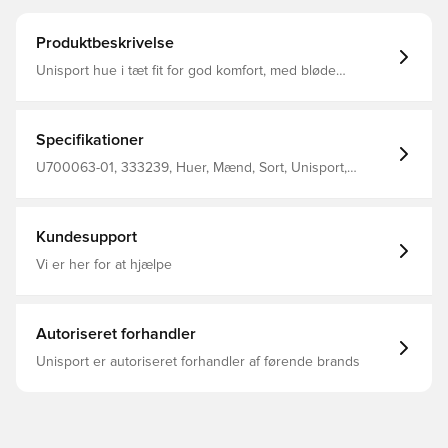
Produktbeskrivelse
Unisport hue i tæt fit for god komfort, med bløde
materialer på indersiden Materialet tillader at huen
fremkommer elastisk, og tilpasser sig efter hovedets form
og størrelse Fremstillet i 92% polyester og 8% spandex
Specifikationer
U700063-01, 333239, Huer, Mænd, Sort, Unisport,
Voksne
Kundesupport
Vi er her for at hjælpe
Autoriseret forhandler
Unisport er autoriseret forhandler af førende brands