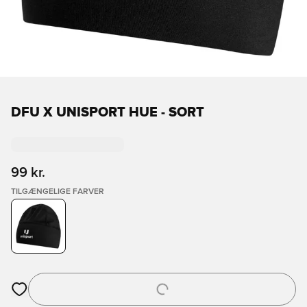
DFU X UNISPORT HUE - SORT
99 kr.
TILGÆNGELIGE FARVER
Åbner en Modal til at logge ind eller tilmelde dig som medlem