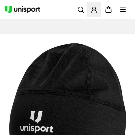
Åbner en Modal til at logge 