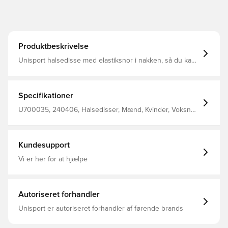
Produktbeskrivelse
Unisport halsedisse med elastiksnor i nakken, så du kan
spænde den til for et optimalt fit Designet med Unisport
logo på fronten Fremstillet i 100% polyester.
Specifikationer
U700035, 240406, Halsedisser, Mænd, Kvinder, Voksne,
Unisport, Sort
Kundesupport
Vi er her for at hjælpe
Autoriseret forhandler
Unisport er autoriseret forhandler af førende brands