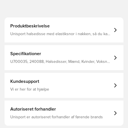
Produktbeskrivelse
Unisport halsedisse med elastiksnor i nakken, så du kan
spænde den til for et optimalt fit Designet med Unisport
logo på fronten Fremstillet i 100% polyester.
Specifikationer
U700035, 240088, Halsedisser, Mænd, Kvinder, Voksne,
Unisport, Sort
Kundesupport
Vi er her for at hjælpe
Autoriseret forhandler
Unisport er autoriseret forhandler af førende brands