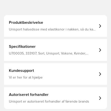
Produktbeskrivelse
Unisport halsedisse med elastiksnor i nakken, så du kan
spænde den til for et optimalt fit Designet med Unisport
logo på fronten Fremstillet i 100% polyester.
Specifikationer
U700035, 333107, Sort, Unisport, Voksne, Kvinder,
Mænd, Halsedisser
Kundesupport
Vi er her for at hjælpe
Autoriseret forhandler
Unisport er autoriseret forhandler af førende brands