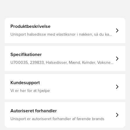
Produktbeskrivelse
Unisport halsedisse med elastiksnor i nakken, så du kan
spænde den til for et optimalt fit Designet med Unisport
logo på fronten Fremstillet i 100% polyester.
Specifikationer
U700035, 239833, Halsedisser, Mænd, Kvinder, Voksne,
Unisport, Sort
Kundesupport
Vi er her for at hjælpe
Autoriseret forhandler
Unisport er autoriseret forhandler af førende brands