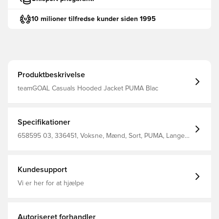
10 milioner tilfredse kunder siden 1995
Produktbeskrivelse
teamGOAL Casuals Hooded Jacket PUMA Blac
Specifikationer
658595 03, 336451, Voksne, Mænd, Sort, PUMA, Lange
ærmer, Hættetrøjer, %78 Bci.Cott. %22 Recy.Cott. Mens'
Hoody Jacket
Kundesupport
Vi er her for at hjælpe
Autoriseret forhandler