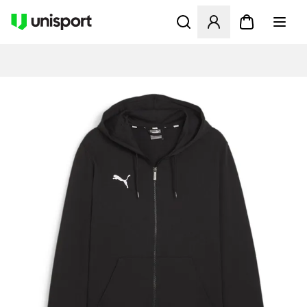
Åbner en Modal til at logge 