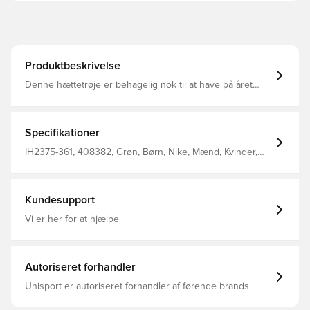
Produktbeskrivelse
Denne hættetrøje er behagelig nok til at have på året
rundt og er lavet af mellemvægts fransk frotté, der er glat
på ydersiden med små ubørstede løkker på indersiden
Frontlomme Ribbede manchetter og forneden 80%
bomuld 20% polyester
Specifikationer
IH2375-361, 408382, Grøn, Børn, Nike, Mænd, Kvinder,
Hættetrøjer, Lange ærmer, 80% Cotton 20% Polyester
Kundesupport
Vi er her for at hjælpe
Autoriseret forhandler
Unisport er autoriseret forhandler af førende brands