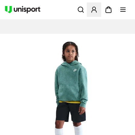
Åbner en Modal til at logge 