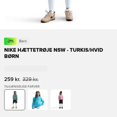
-
21
%
Børn
NIKE HÆTTETRØJE NSW - TURKIS/HVID
BØRN
259 kr.
329 kr.
TILGÆNGELIGE FARVER