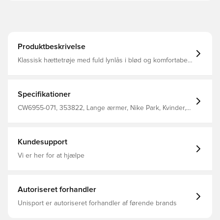
Produktbeskrivelse
Klassisk hættetrøje med fuld lynlås i blød og komfortabel
fleece, som holder dig varm samt beskyttet mod kulden
To-delt kængurulomme giver mulighed for opbevaring af
personlige ejendele En del af den populære Park 20
kollektion fra Nike Regular fit Fremstillet i 80% bomuld og
Specifikationer
20% polyester.
CW6955-071, 353822, Lange ærmer, Nike Park, Kvinder,
Voksne, Nike, Grå, Hættetrøjer, 80% Cotton 20%
Polyester
Kundesupport
Vi er her for at hjælpe
Autoriseret forhandler
Unisport er autoriseret forhandler af førende brands