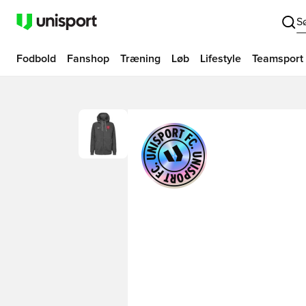
S
Fodbold
Fanshop
Træning
Løb
Lifestyle
Teamsport