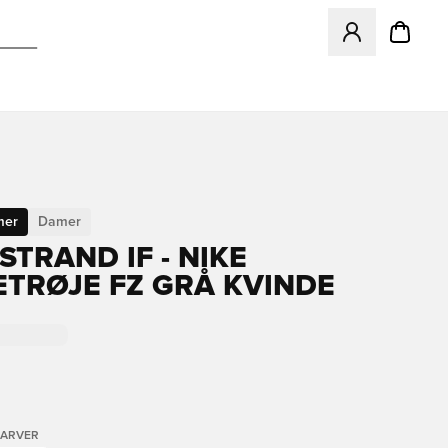
Åbner en Modal ti
mer
Damer
STRAND IF - NIKE
TRØJE FZ GRÅ KVINDE
FARVER