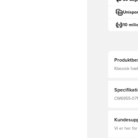
Unispor
10 mili
Produktbes
Klassisk hæt
som holder 
kængurulomm
ejendele En 
Re
Specifikat
CW6955-071, 
Nike Park, 
Kundesupp
Vi er her for