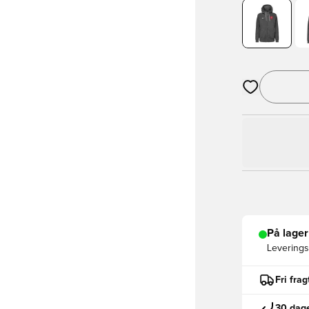
Åbner en Moda
På lager
Leveringst
Fri fra
30 dage