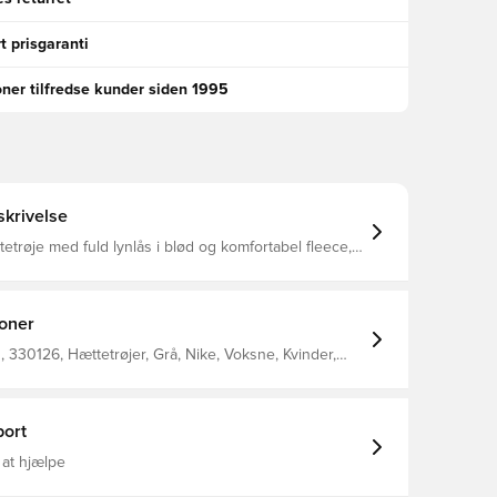
t prisgaranti
oner tilfredse kunder siden 1995
krivelse
tetrøje med fuld lynlås i blød og komfortabel fleece,
dig varm samt beskyttet mod kulden To-delt
e giver mulighed for opbevaring af personlige
del af den populære Park 20 kollektion fra Nike
gular fit Fremstillet i 80% bomuld og 20% polyester.
ioner
330126, Hættetrøjer, Grå, Nike, Voksne, Kvinder,
Lange ærmer, 80% Cotton 20% Polyester
ort
 at hjælpe