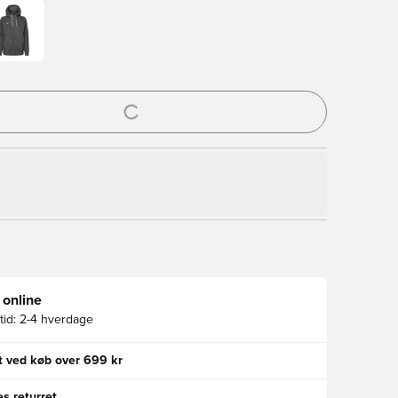
l til at logge ind eller tilmelde dig som medlem
 online
id:
2-4 hverdage
gt ved køb over 699 kr
s returret