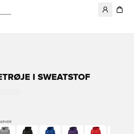
Åbner en Modal ti
TRØJE I SWEATSTOF
FARVER