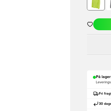
Åbner en Moda
På lager
Leveringst
Fri fra
30 dage