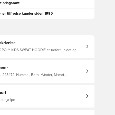
t prisgaranti
oner tilfredse kunder siden 1995
krivelse
POLY KIDS SWEAT HOODIE er udført i blødt og
sweatstof med BEECOOL® teknologi. Designet er
k med en glat finish og høj funktionalitet. Denne
je med hætte er hurtigtørrende og yderst åndbar.
re snøre i hætten hjælper med justere størrelsen og
ioner
 klassiske ærmekanter giver en stilren og praktisk
, 248472, Hummel, Børn, Kvinder, Mænd,
Gul, 100% Pl - Knit
ort
 at hjælpe