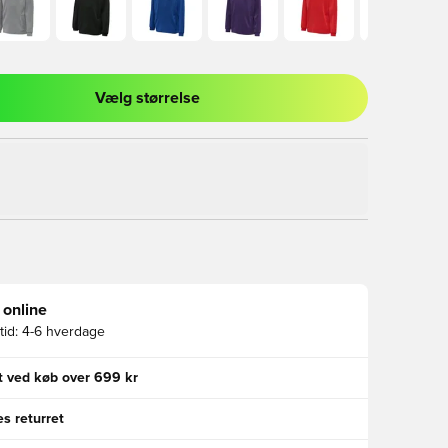
Vælg størrelse
l til at logge ind eller tilmelde dig som medlem
 online
id:
4-6 hverdage
gt ved køb over 699 kr
s returret