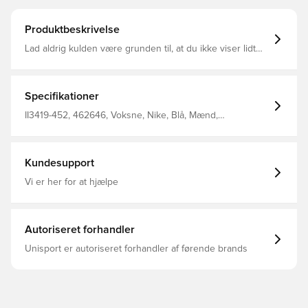
Produktbeskrivelse
Lad aldrig kulden være grunden til, at du ikke viser lidt
kærlighed til Chelsea FC. Det mellemvægtige, semi-
børstede fleece er let plysset på indersiden og glat på
ydersiden.
Specifikationer
II3419-452, 462646, Voksne, Nike, Blå, Mænd,
Hættetrøjer, Lange ærmer
Kundesupport
Vi er her for at hjælpe
Autoriseret forhandler
Unisport er autoriseret forhandler af førende brands