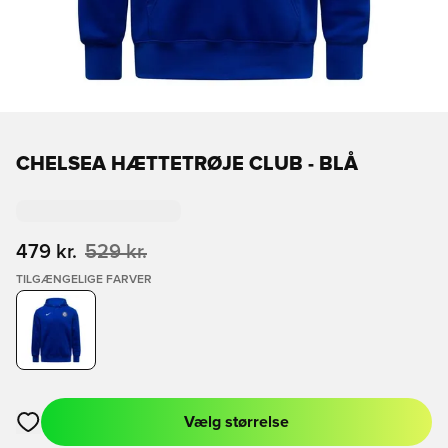
CHELSEA HÆTTETRØJE CLUB - BLÅ
479 kr.
529 kr.
TILGÆNGELIGE FARVER
Vælg størrelse
Åbner en Modal til at logge ind eller tilmelde dig som medlem