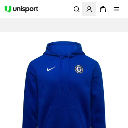
Åbner en Modal til at logge 