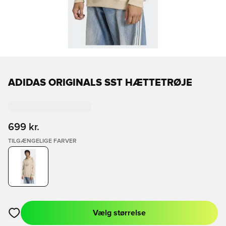
ADIDAS ORIGINALS SST HÆTTETRØJE
699 kr.
TILGÆNGELIGE FARVER
Vælg størrelse
Åbner en Modal til at logge ind eller tilmelde dig som medlem