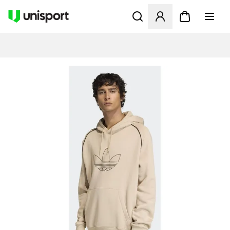
Åbner en Modal til at logge 