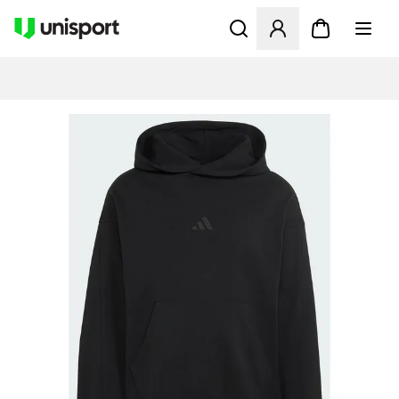
Åbner en Modal til at logge 