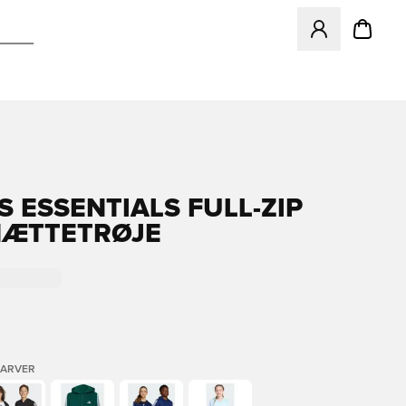
Åbner en Modal ti
S ESSENTIALS FULL-ZIP
HÆTTETRØJE
FARVER