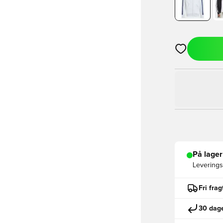
Åbner en Moda
På lager
Leveringst
Fri fra
30 dage