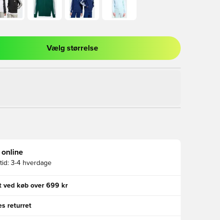
Vælg størrelse
l til at logge ind eller tilmelde dig som medlem
 online
id:
3-4 hverdage
gt ved køb over 699 kr
s returret