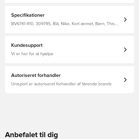
séchage rapide qui guide l'humidité loin du corps, pour
que vous restiez toujours au sec, confortable et
concentré Avec des détails en mesh pour une meilleure
Specifikationer
respirabilité Coupe standard Avec le logo du club et le
logo Unisport dans le dos Composition: 100% polyester.
BV6741-410, 309745, Blå, Nike, Kort ærmet, Børn, This
Product Is Made With 100% Recycled Polyester Fibers
Kundesupport
Vi er her for at hjælpe
Autoriseret forhandler
Unisport er autoriseret forhandler af førende brands
Anbefalet til dig