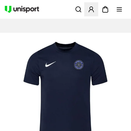
Åbner en Modal til at logge 