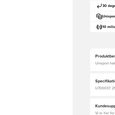
30 dage
Unispor
10 mili
Produktbes
Unisport hal
Specifikat
U700037, 215
Kundesupp
Vi er her for