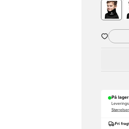
Åbner en Moda
På lager
Leveringst
Størrelser
Fri fra