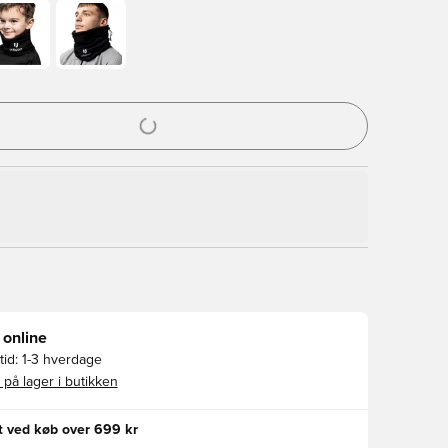
l til at logge ind eller tilmelde dig som medlem
 online
id:
1-3 hverdage
 på lager i butikken
gt ved køb over 699 kr