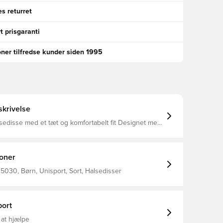
s returret
t prisgaranti
oner tilfredse kunder siden 1995
krivelse
sedisse med et tæt og komfortabelt fit Designet med
Unisport logo på fronten Fremstillet i 100% polyester.
ioner
030, Børn, Unisport, Sort, Halsedisser
ort
 at hjælpe