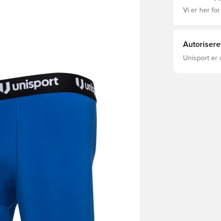
Vi er her for
Autorisere
Unisport er 