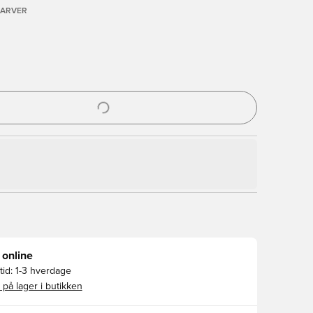
FARVER
l til at logge ind eller tilmelde dig som medlem
 online
id:
1-3 hverdage
 på lager i butikken