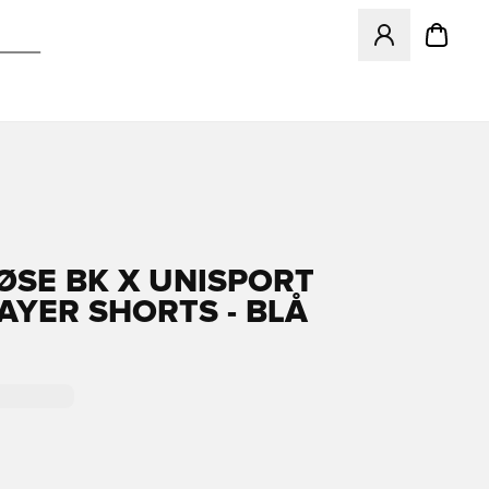
Åbner en Modal ti
ØSE BK X UNISPORT
AYER SHORTS - BLÅ