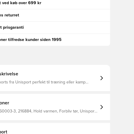
gt ved køb over 699 kr
s returret
t prisgaranti
oner tilfredse kunder siden 1995
krivelse
orts fra Unisport perfekt til træning eller kamp
r tætsiddende og derved minimeres distraktioner
per med at regulere temperatur og transportere sved
, så du holdes tør og varm Den brede og
kan strækkes for optimalt fit Fremstillet i 88%
ioner
 12% elastan..
0003-3, 216884, Hold varmen, Forbliv tør, Unisport,
Blå, Kort
ort