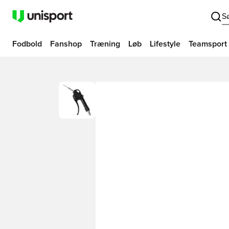
S
Fodbold
Fanshop
Træning
Løb
Lifestyle
Teamsport