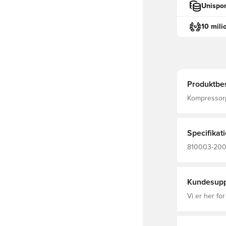
Unispor
10 mili
Produktbes
Kompressorpumpe ai
fodbolde. Skal tilsluttes en kompressor. (Kompressor medfølger
ikke) Vent
Specifikat
810003-200,
Kundesupp
Vi er her for