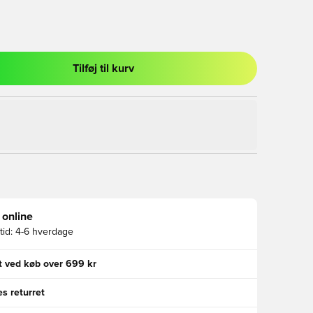
Tilføj til kurv
l til at logge ind eller tilmelde dig som medlem
 online
id:
4-6 hverdage
gt ved køb over 699 kr
s returret