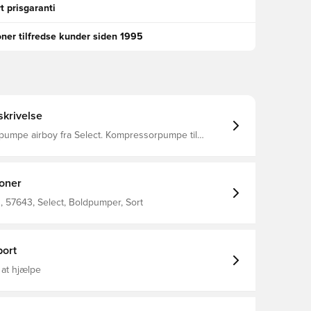
t prisgaranti
oner tilfredse kunder siden 1995
krivelse
rboy fra Select. Kompressorpumpe til
iler inkluderet.
ioner
 57643, Select, Boldpumper, Sort
ort
 at hjælpe