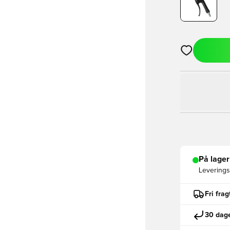
Åbner en Moda
På lager
Leveringst
Fri fra
30 dage