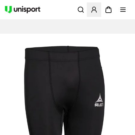
Åbner en Modal til at logge 