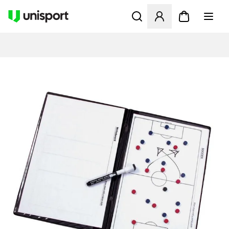
Åbner en Modal til at logge 