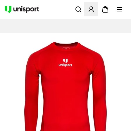
Åbner en Modal til at logge 