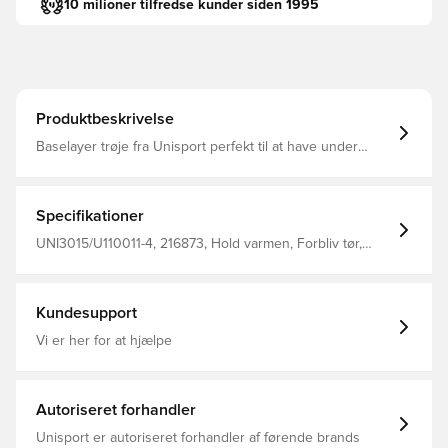
10 milioner tilfredse kunder siden 1995
Produktbeskrivelse
Baselayer trøje fra Unisport perfekt til at have under
trøjen i træning eller kamp Stoffet hjælper med at
regulere temperatur og transportere sved væk fra
kroppen, så du holdes tør og varm Konstrueret i sømløs
design for maksimal komfort Fremstillet i 92% polyester
Specifikationer
og 8% elastan.
UNI3015/U110011-4, 216873, Hold varmen, Forbliv tør,
Unisport, Børn, Mænd, Rød, Lange ærmer
Kundesupport
Vi er her for at hjælpe
Autoriseret forhandler
Unisport er autoriseret forhandler af førende brands