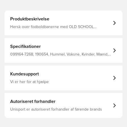
Produktbeskrivelse
Hersk over fodboldbanerne med OLD SCHOOL
CAPTAIN'S ARMBAND. Dette lille geniale stykke
træningsudstyr har et strækbart design som giver perfekt
støtte og en super behagelig pasform.
Specifikationer
099164-7268, 190654, Hummel, Voksne, Kvinder, Mænd,
Blå, 94% Pl, 6% Ea - Knit, Anførerbind
Kundesupport
Vi er her for at hjælpe
Autoriseret forhandler
Unisport er autoriseret forhandler af førende brands