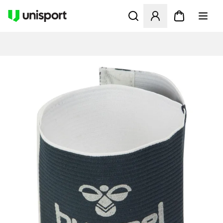
Åbner en Modal til at logge 