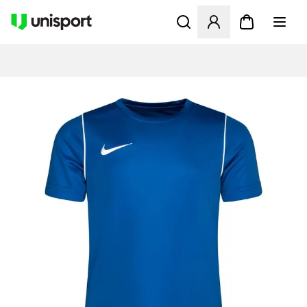
Åbner en Modal til at logge 