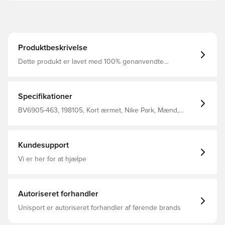
Produktbeskrivelse
Dette produkt er lavet med 100% genanvendte
polyesterfibre Dri-FIT er et åndbart, hurtigtørrende
letvægts materiale, der leder fugt væk fra kroppen, så du
altid holdes tør, komfortabel og fokuseret Regular fit
Fremstillet i 100% polyester.
Specifikationer
BV6905-463, 198105, Kort ærmet, Nike Park, Mænd,
Børn, Nike, Blå, T-shirts, This Product Is Made With 100%
Recycled Polyester Fibers
Kundesupport
Vi er her for at hjælpe
Autoriseret forhandler
Unisport er autoriseret forhandler af førende brands