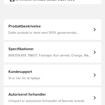
Produktbeskrivelse
Dette produkt er lavet med 100% genanvendte
polyesterfibre Dri-FIT er et åndbart, hurtigtørrende
letvægts materiale, der leder fugt væk fra kroppen, så du
altid holdes tør, komfortabel og fokuseret Mesh panelet
på ryggen tilføjer ventilation samt en øget åndbarhed
Specifikationer
Slim fit Fremstillet i 100% polyester.
BV6708-819, 198017, Fantrøjer, Kort ærmet, Orange, Nike,
Mænd, Voksne, Fodboldtrøjer, This Product Is Made With
100% Recycled Polyester Fibers
Kundesupport
Vi er her for at hjælpe
Autoriseret forhandler
Unisport er autoriseret forhandler af førende brands