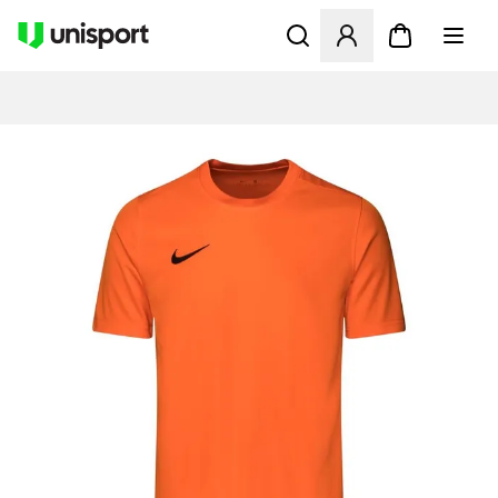
Åbner en Modal til at logge 