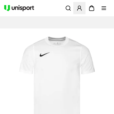
Åbner en Modal til at logge 