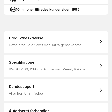
10 milioner tilfredse kunder siden 1995
Produktbeskrivelse
Dette produkt er lavet med 100% genanvendte
polyesterfibre Dri-FIT er et åndbart, hurtigtørrende
letvægts materiale, der leder fugt væk fra kroppen, så du
altid holdes tør, komfortabel og fokuseret Mesh panelet
på ryggen tilføjer ventilation samt en øget åndbarhed
Specifikationer
Slim fit Fremstillet i 100% polyester.
BV6708-100, 198005, Kort ærmet, Mænd, Voksne,
Fantrøjer, Nike, Hvid, Fodboldtrøjer, This Product Is Made
With 100% Recycled Polyester Fibers
Kundesupport
Vi er her for at hjælpe
Autoriseret forhandler