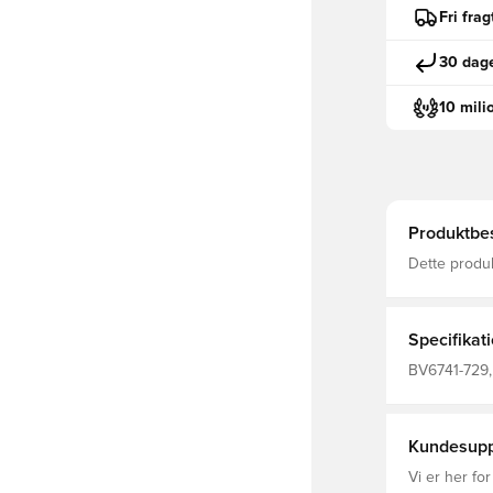
Fri fra
30 dage
10 mili
Produktbes
Dette produ
Dri-FIT er e
fugt væk fra
fokuseret Me
Specifikat
BV6741-729, 
Guld, Fodbol
Polyester Fi
Kundesupp
Vi er her for