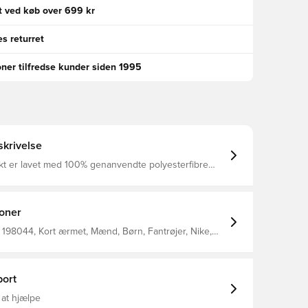
gt ved køb over 699 kr
s returret
oner tilfredse kunder siden 1995
krivelse
kt er lavet med 100% genanvendte polyesterfibre
t åndbart, hurtigtørrende letvægts materiale, der leder
 kroppen, så du altid holdes tør, komfortabel og
sh panelet på ryggen tilføjer ventilation samt en
øget åndbarhed Regular fit Fremstillet i 100% polyester.
ioner
198044, Kort ærmet, Mænd, Børn, Fantrøjer, Nike,
dtrøjer, This Product Is Made With 100% Recycled
bers
ort
 at hjælpe