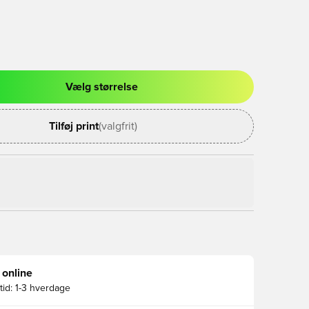
Vælg størrelse
l til at logge ind eller tilmelde dig som medlem
Tilføj print
(valgfrit)
 online
id:
1-3 hverdage