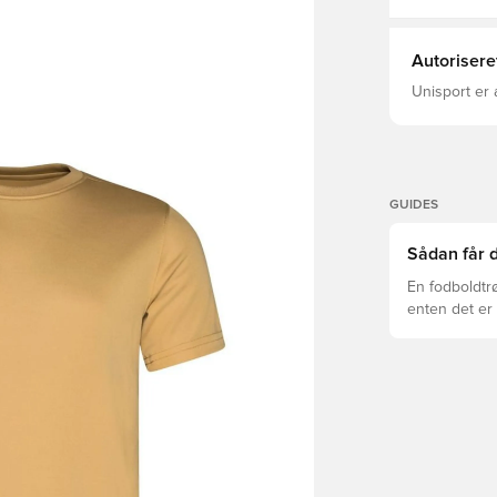
Autorisere
Unisport er 
GUIDES
Sådan får d
En fodboldtr
enten det er 