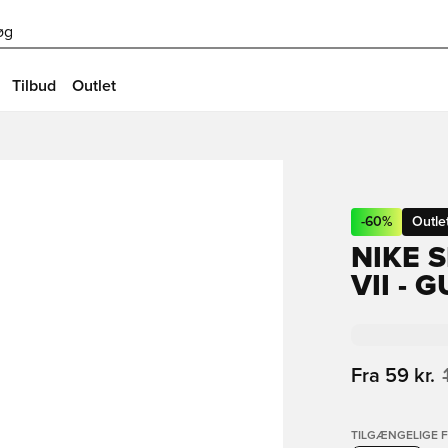
øg
Tilbud
Outlet
-
60
%
Outle
NIKE 
VII -
Fra
59 kr.
TILGÆNGELIGE 