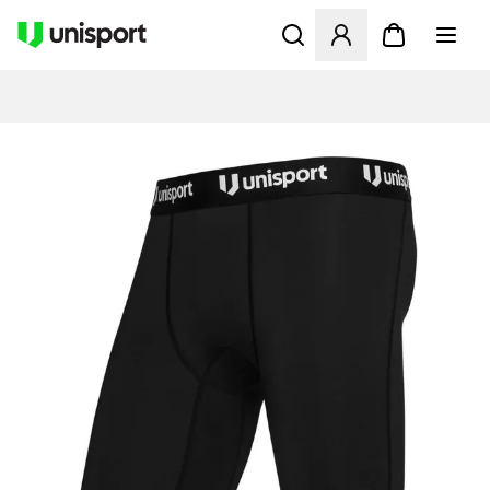
Åbner en Modal til at logge 