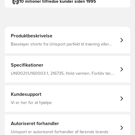
10 milioner tilfredse kunder siden 1995
Produktbeskrivelse
Baselayer shorts fra Unisport perfekt til træning eller
kamp Pasformen er tætsiddende og derved minimeres
distraktioner Stoffet hjælper med at regulere temperatur
og transportere sved væk fra kroppen, så du holdes tør
og varm Den brede og elastiske linning kan strækkes for
Specifikationer
optimalt fit Fremstillet i 88% polyester og 12% elastan..
UNI3021/U160003-1, 216735, Hold varmen, Forbliv tør,
Unisport, Børn, Mænd, Sort, Kort
Kundesupport
Vi er her for at hjælpe
Autoriseret forhandler
Unisport er autoriseret forhandler af førende brands