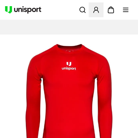
Åbner en Modal til at logge 