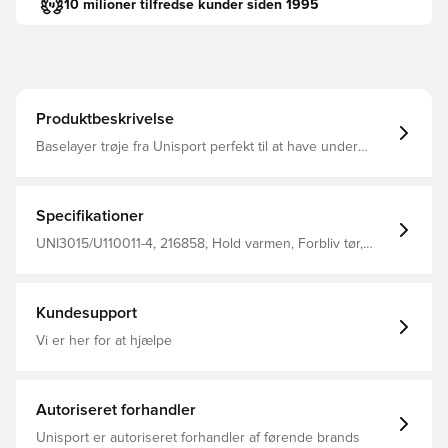
10 milioner tilfredse kunder siden 1995
Produktbeskrivelse
Baselayer trøje fra Unisport perfekt til at have under
trøjen i træning eller kamp Stoffet hjælper med at
regulere temperatur og transportere sved væk fra
kroppen, så du holdes tør og varm Konstrueret i sømløs
design for maksimal komfort Fremstillet i 92% polyester
Specifikationer
og 8% elastan.
UNI3015/U110011-4, 216858, Hold varmen, Forbliv tør,
Unisport, Børn, Mænd, Rød, Lange ærmer
Kundesupport
Vi er her for at hjælpe
Autoriseret forhandler
Unisport er autoriseret forhandler af førende brands