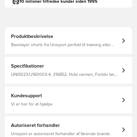
10 milioner tilfredse kunder siden 1995
Produktbeskrivelse
Baselayer shorts fra Unisport perfekt til træning eller
kamp Pasformen er tætsiddende og derved minimeres
distraktioner Stoffet hjælper med at regulere temperatur
og transportere sved væk fra kroppen, så du holdes tør
og varm Den brede og elastiske linning kan strækkes for
Specifikationer
optimalt fit Fremstillet i 88% polyester og 12% elastan..
UNI3023/U160003-4, 216852, Hold varmen, Forbliv tør,
Unisport, Børn, Mænd, Rød, Kort
Kundesupport
Vi er her for at hjælpe
Autoriseret forhandler
Unisport er autoriseret forhandler af førende brands