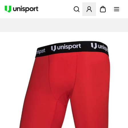
Åbner en Modal til at logge 