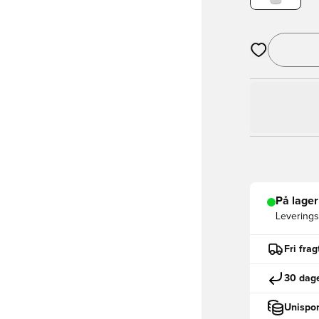
Åbner en Moda
På lager
Leveringst
Fri fra
30 dage
Unispor