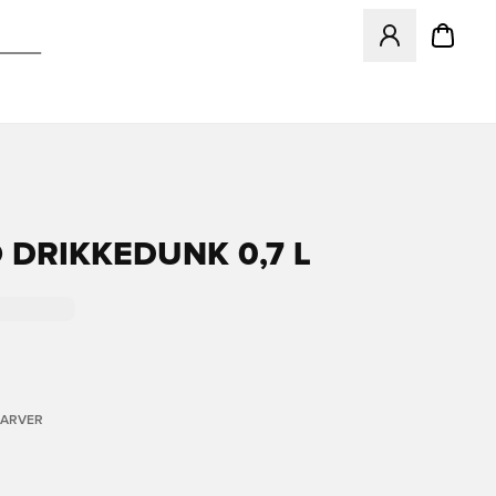
Åbner en Modal ti
O DRIKKEDUNK 0,7 L
FARVER