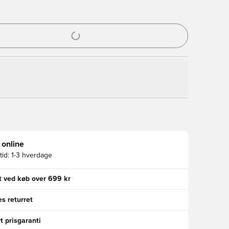
l til at logge ind eller tilmelde dig som medlem
 online
id:
1-3 hverdage
gt ved køb over 699 kr
s returret
t prisgaranti