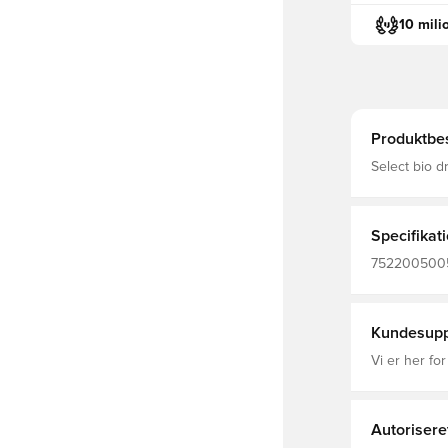
10 mili
Produktbes
Select bio d
drikketud og
nedbrydeligt
Specifikat
7522005005,
Kundesupp
Vi er her for
Autorisere