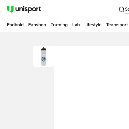
S
Fodbold
Fanshop
Træning
Løb
Lifestyle
Teamsport