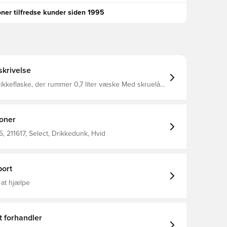
oner tilfredse kunder siden 1995
krivelse
rikkeflaske, der rummer 0,7 liter væske Med skruelåg,
 robust plastkonstruktion Lavet af biologisk
 plast
ioner
 211617, Select, Drikkedunk, Hvid
ort
 at hjælpe
t forhandler