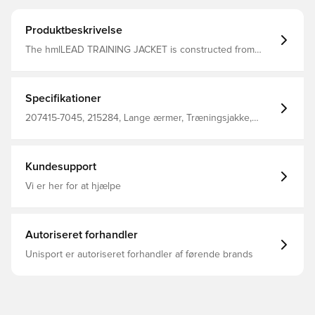
Produktbeskrivelse
The hmlLEAD TRAINING JACKET is constructed from
polyester fabric that's woven in a way that allows for a
degree of stretchiness. This hummel® jacket has a mesh
lining for enhanced ventilation, and the outer has
WP3000 water repellent protection to block out rain and
Specifikationer
wind. The full zip front opening features a protective zip
garage and contrast piping.
207415-7045, 215284, Lange ærmer, Træningsjakke,
Mænd, Voksne, Hummel, Blå, 100% Pl - Woven
Kundesupport
Vi er her for at hjælpe
Autoriseret forhandler
Unisport er autoriseret forhandler af førende brands