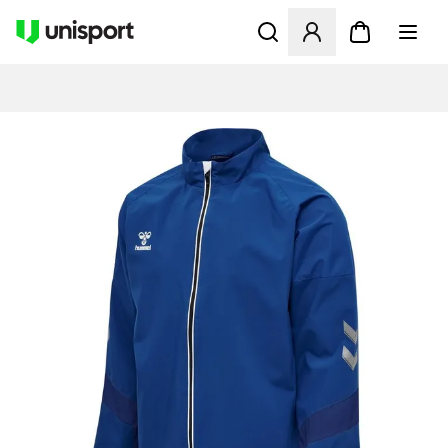
Åbner en Modal til at logge 