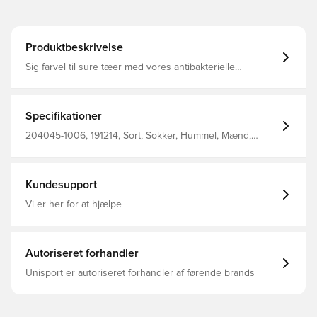
Produktbeskrivelse
Sig farvel til sure tæer med vores antibakterielle
ELEMENT INDOOR SPORT SOCK 2 PACK. Det
fugtregulerende materiale er behandlet med ekstra
antibakteriel beskyttelse for at undgå, at sved fører til
dårlig lugt. Svangstøtten i disse hummel® sokker styrker
Specifikationer
også undersiden af ​​foden under forskellige bevægelser.
204045-1006, 191214, Sort, Sokker, Hummel, Mænd,
Kvinder, Voksne, Børn, 84% Pa, 6% Ea, 5% Co, 5% Pl - Knit
Kundesupport
Vi er her for at hjælpe
Autoriseret forhandler
Unisport er autoriseret forhandler af førende brands