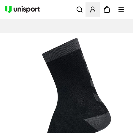
Åbner en Modal til at logge 