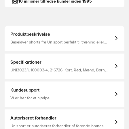
10 milioner tilfredse kunder siden 1995
Produktbeskrivelse
Baselayer shorts fra Unisport perfekt til træning eller
kamp Pasformen er tætsiddende og derved minimeres
distraktioner Stoffet hjælper med at regulere temperatur
og transportere sved væk fra kroppen, så du holdes tør
og varm Den brede og elastiske linning kan strækkes for
Specifikationer
optimalt fit Fremstillet i 88% polyester og 12% elastan..
UNI3023/U160003-4, 216726, Kort, Rød, Mænd, Børn,
Unisport, Forbliv tør, Hold varmen
Kundesupport
Vi er her for at hjælpe
Autoriseret forhandler
Unisport er autoriseret forhandler af førende brands