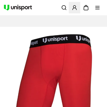
Åbner en Modal til at logge 