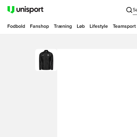
S
Fodbold
Fanshop
Træning
Løb
Lifestyle
Teamsport