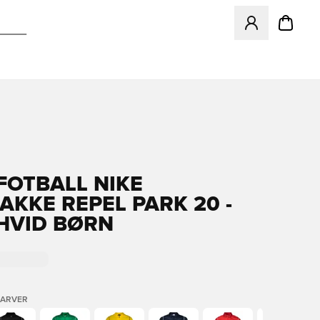
Åbner en Modal ti
 FOTBALL NIKE
AKKE REPEL PARK 20 -
HVID BØRN
FARVER