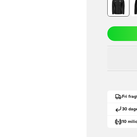
Fri fra
30 dage
10 mili