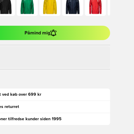
Påmind mig
gt ved køb over 699 kr
s returret
oner tilfredse kunder siden 1995