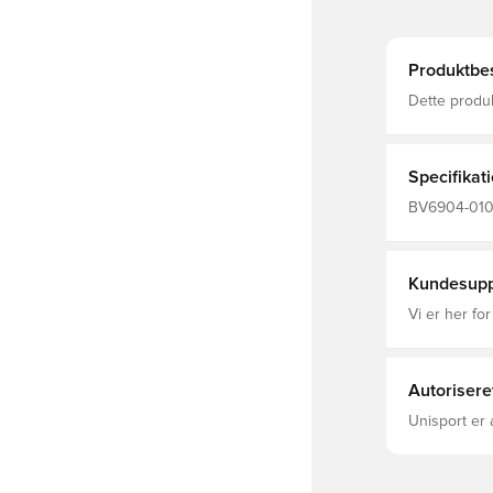
Produktbes
Dette produ
polyesterfibre Dri-FIT er et åndbart, hurtigtørrende
materiale, d
komfortabel 
mulighed fo
Specifikat
vandafvisende
Fremstillet 
BV6904-010,
ærmer, Regn
Recycled Po
Kundesupp
Vi er her for
Autorisere
Unisport er 