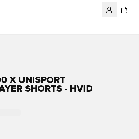
Åbner en Modal ti
00 X UNISPORT
AYER SHORTS - HVID