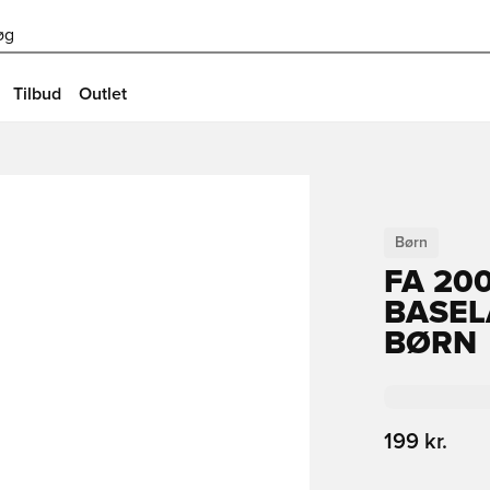
øg
Tilbud
Outlet
Børn
FA 20
BASEL
BØRN
199 kr.