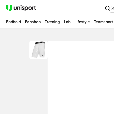
S
Fodbold
Fanshop
Træning
Løb
Lifestyle
Teamsport