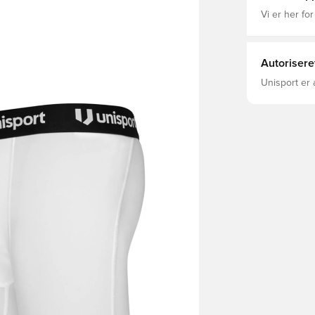
Vi er her for
Autorisere
Unisport er 