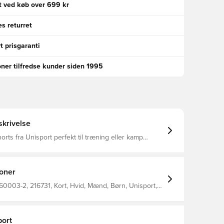
gt ved køb over 699 kr
s returret
t prisgaranti
oner tilfredse kunder siden 1995
krivelse
orts fra Unisport perfekt til træning eller kamp
r tætsiddende og derved minimeres distraktioner
per med at regulere temperatur og transportere sved
, så du holdes tør og varm Den brede og
kan strækkes for optimalt fit Fremstillet i 88%
ioner
 12% elastan..
0003-2, 216731, Kort, Hvid, Mænd, Børn, Unisport,
 Hold varmen
ort