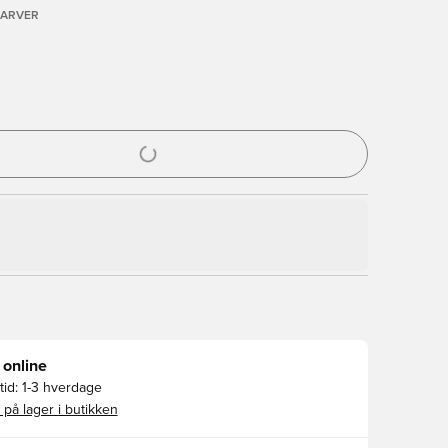
FARVER
l til at logge ind eller tilmelde dig som medlem
 online
id:
1-3 hverdage
 på lager i butikken