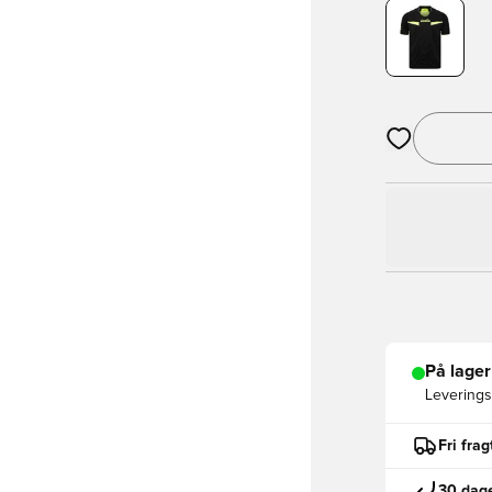
Åbner en Moda
På lager
Leveringst
Fri fra
30 dage