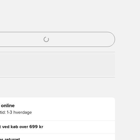
l til at logge ind eller tilmelde dig som medlem
 online
id:
1-3 hverdage
gt ved køb over 699 kr
s returret