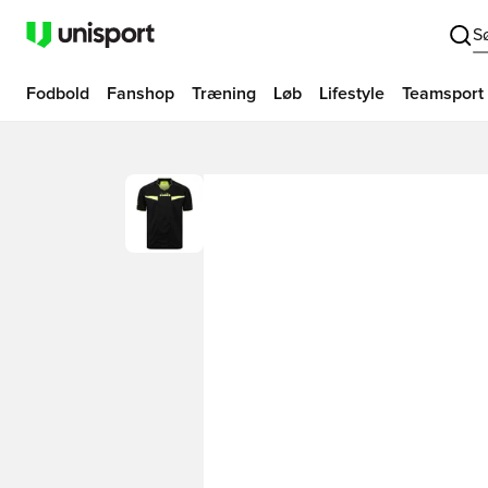
S
Fodbold
Fanshop
Træning
Løb
Lifestyle
Teamsport