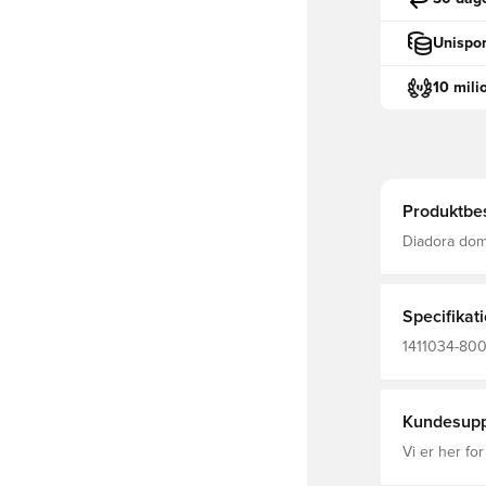
Unispor
10 mili
Produktbes
Diadora dom
materiale U
Brystlommer med v
polyester.
Specifikat
1411034-800
Sort, Kort æ
Kundesupp
Vi er her for