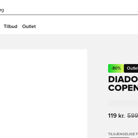
øg
Tilbud
Outlet
-
80
%
Outle
DIAD
COPEN
119 kr.
599
TILGÆNGELIGE 