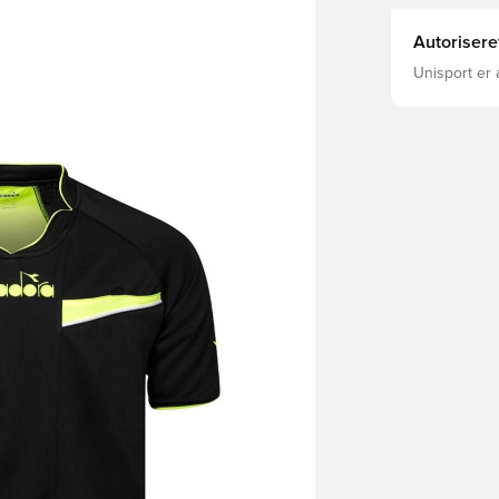
Autorisere
Unisport er 