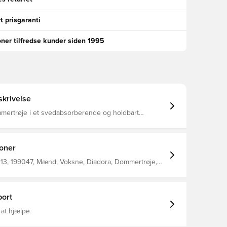
t prisgaranti
oner tilfredse kunder siden 1995
krivelse
mertrøje i et svedabsorberende og holdbart
dviklet i samarbejde med professionelle dommere
elcrolukning Regular fit Fremstillet i 100%
ioner
13, 199047, Mænd, Voksne, Diadora, Dommertrøje,
rmet
ort
 at hjælpe