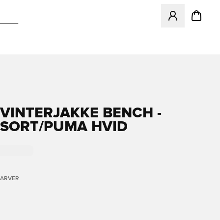
Åbner en Modal ti
VINTERJAKKE BENCH -
SORT/PUMA HVID
FARVER