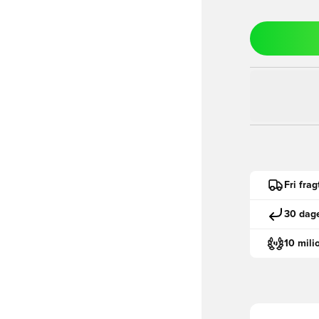
Fri fra
30 dage
10 mili