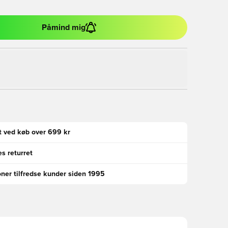
Påmind mig
gt ved køb over 699 kr
s returret
oner tilfredse kunder siden 1995