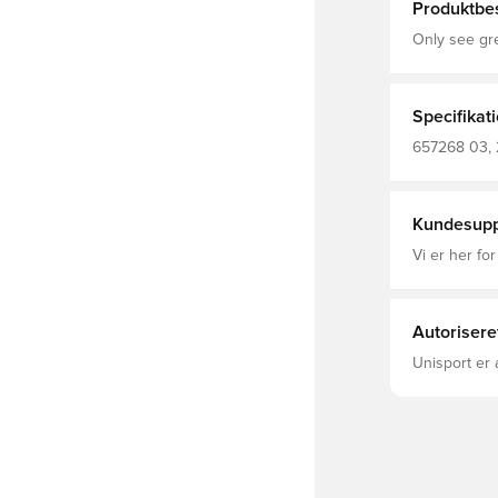
Produktbes
Only see gre
for those th
fit for high
comfort off 
Specifikat
657268 03, 
Vinter jakk
Kundesupp
Vi er her for
Autorisere
Unisport er 