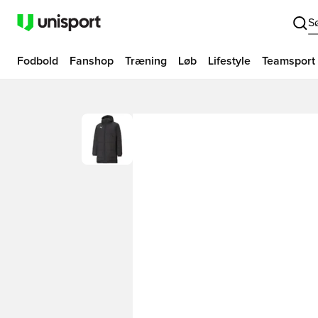
S
Fodbold
Fanshop
Træning
Løb
Lifestyle
Teamsport