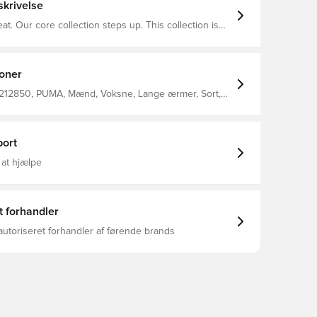
krivelse
at. Our core collection steps up. This collection is
at enjoy the battle as much as the win. A re-designed
 performances and perfect wearability. For your
pitch and your matches on pitch.
ioner
212850, PUMA, Mænd, Voksne, Lange ærmer, Sort,
er, Men'S 100% Polyester Woven Padded Jacket
ort
 at hjælpe
t forhandler
autoriseret forhandler af førende brands