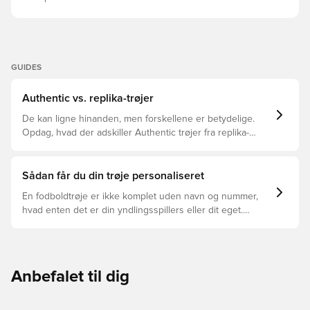
GUIDES
Authentic vs. replika-trøjer
De kan ligne hinanden, men forskellene er betydelige.
Opdag, hvad der adskiller Authentic trøjer fra replika-
trøjer, og hvilken der er den rette for dig.
Sådan får du din trøje personaliseret
En fodboldtrøje er ikke komplet uden navn og nummer,
hvad enten det er din yndlingsspillers eller dit eget.
Sådan gør du:
Anbefalet til dig