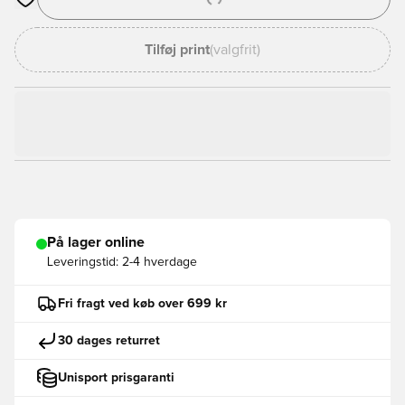
Åbner en Modal til at logge ind eller tilmelde dig som medlem
Tilføj print
(valgfrit)
På lager online
Leveringstid:
2-4 hverdage
Fri fragt ved køb over 699 kr
30 dages returret
Unisport prisgaranti