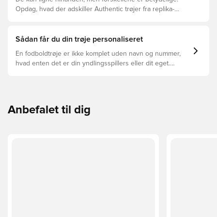
Opdag, hvad der adskiller Authentic trøjer fra replika-
trøjer, og hvilken der er den rette for dig.
Sådan får du din trøje personaliseret
En fodboldtrøje er ikke komplet uden navn og nummer,
hvad enten det er din yndlingsspillers eller dit eget.
Sådan gør du:
Anbefalet til dig