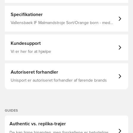
Modellen er lavet med Primegreen, som er højtydende,
genanvendte materialer og tøj af dette har minimum 40%
genanvendt indhold Rund ribhals Regular fit Fremstillet i
Specifikationer
100% genanvendt polyester.
Vallensbaek IF Malmandstroje Sort/Orange born - med
spillernummer, 258435, Lange ærmer, Sort, Mænd, Børn,
Målmandssæt, Fodboldtrøjer, Fantrøjer, adidas
Kundesupport
Vi er her for at hjælpe
Autoriseret forhandler
Unisport er autoriseret forhandler af førende brands
GUIDES
Authentic vs. replika-trøjer
De kan ligne hinanden, men forskellene er betydelige.