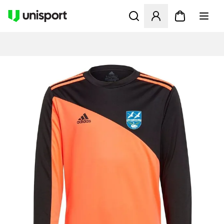
Åbner en Modal til at logge 