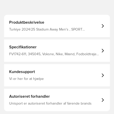
Produktbeskrivelse
Turkiye 2024/25 Stadium Away Men's , SPORT
RED/SPORT RED/WHITE, XS
Specifikationer
FV1742-611, 345045, Voksne, Nike, Mænd, Fodboldtrøjer,
EM, Fantrøjer, 2024/25, Kort ærmet, Rød, Udebanesæt
Kundesupport
Vi er her for at hjælpe
Autoriseret forhandler
Unisport er autoriseret forhandler af førende brands