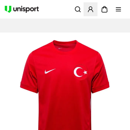
Åbner en Modal til at logge 