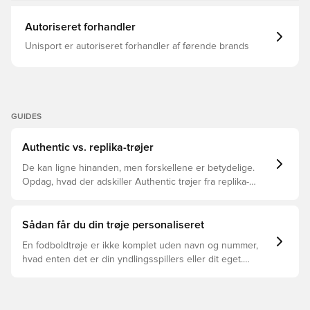
Autoriseret forhandler
Unisport er autoriseret forhandler af førende brands
GUIDES
Authentic vs. replika-trøjer
De kan ligne hinanden, men forskellene er betydelige.
Opdag, hvad der adskiller Authentic trøjer fra replika-
trøjer, og hvilken der er den rette for dig.
Sådan får du din trøje personaliseret
En fodboldtrøje er ikke komplet uden navn og nummer,
hvad enten det er din yndlingsspillers eller dit eget.
Sådan gør du: