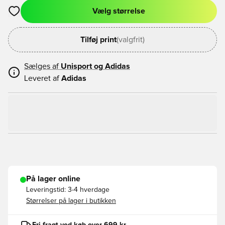
Vælg størrelse
Åbner en Modal til at logge ind eller tilmelde dig som medlem
Tilføj print
(valgfrit)
Sælges af
Unisport og
Adidas
Leveret af
Adidas
På lager online
Leveringstid:
3-4 hverdage
Størrelser på lager i butikken
Fri fragt ved køb over 699 kr